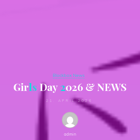
Blockbox News
G
i
r
l
s
D
a
y
2
0
2
6
&
N
E
W
S
21. APRIL 2026
admin